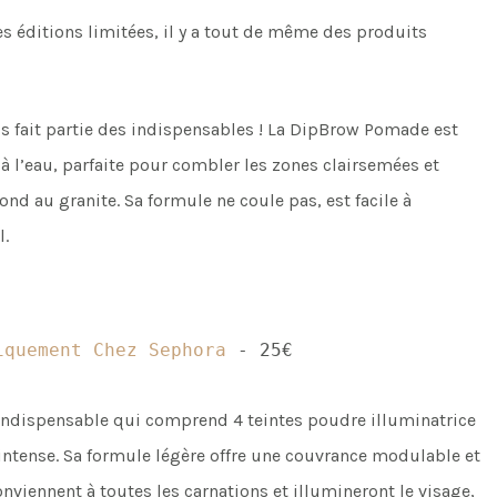
es éditions limitées, il y a tout de même des produits
fait partie des indispensables ! La DipBrow Pomade est
 l’eau, parfaite pour combler les zones clairsemées et
lond au granite. Sa formule ne coule pas, est facile à
l.
iquement Chez Sephora
- 25€
 indispensable qui comprend 4 teintes poudre illuminatrice
intense. Sa formule légère offre une couvrance modulable et
onviennent à toutes les carnations et illumineront le visage,