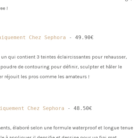
ee !
niquement Chez Sephora
- 49.90€
 un qui contient 3 teintes éclaircissantes pour rehausser,
e poudre de contouring pour définir, sculpter et hâler le
per réjouit les pros comme les amateurs !
iquement Chez Sephora
- 48.50€
ments, élaboré selon une formule waterproof et longue tenue
le à appliquer il densifie et dessine pour un fini mat