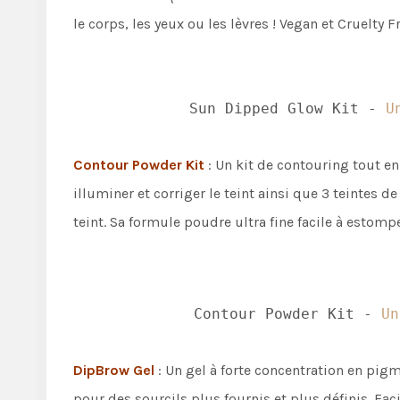
le corps, les yeux ou les lèvres ! Vegan et Cruelty Fr
Sun Dipped Glow Kit -
U
Contour Powder Kit
: Un kit de contouring tout en
illuminer et corriger le teint ainsi que 3 teintes d
teint. Sa formule poudre ultra fine facile à estom
Contour Powder Kit -
Un
DipBrow Gel
: Un gel à forte concentration en pig
pour des sourcils plus fournis et plus définis. Faci