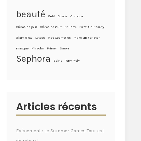
beauté
Belif
Boscia
Clinique
Crème de jour
Crème de nuit
Dr Jart+
First Aid Beauty
Glam Glow
Lytess
Mac Cosmetics
Make up For Ever
masque
Miraclar
Primer
Saron
Sephora
Soins
Tony Moly
Articles récents
Evènement : Le Summer Games Tour est
de retour !