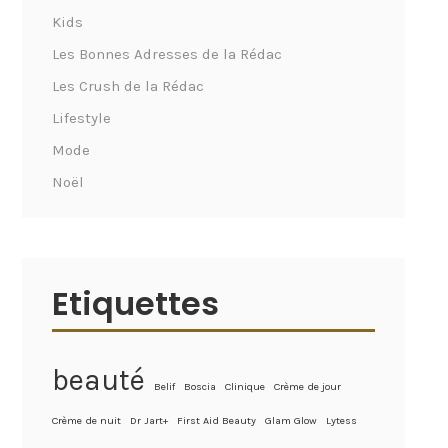
Kids
Les Bonnes Adresses de la Rédac
Les Crush de la Rédac
Lifestyle
Mode
Noël
Etiquettes
beauté
Belif
Boscia
Clinique
Crème de jour
Crème de nuit
Dr Jart+
First Aid Beauty
Glam Glow
Lytess