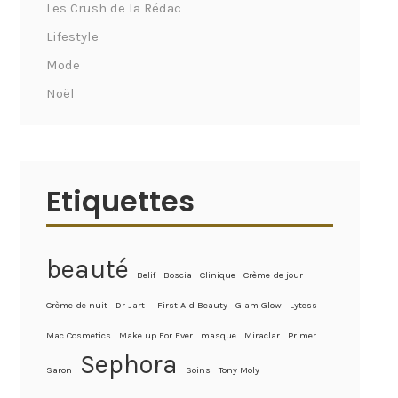
Les Crush de la Rédac
Lifestyle
Mode
Noël
Etiquettes
beauté
Belif
Boscia
Clinique
Crème de jour
Crème de nuit
Dr Jart+
First Aid Beauty
Glam Glow
Lytess
Mac Cosmetics
Make up For Ever
masque
Miraclar
Primer
Sephora
Saron
Soins
Tony Moly