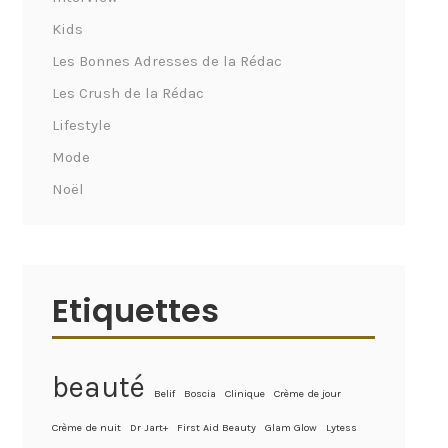
Kids
Les Bonnes Adresses de la Rédac
Les Crush de la Rédac
Lifestyle
Mode
Noël
Etiquettes
beauté
Belif
Boscia
Clinique
Crème de jour
Crème de nuit
Dr Jart+
First Aid Beauty
Glam Glow
Lytess