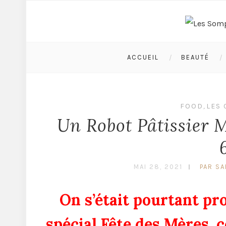
ACCUEIL
BEAUTÉ
FOOD
,
LES 
Un Robot Pâtissier 
MAI 28, 2021
PAR S
On s’était pourtant pro
spécial Fête des Mères, 