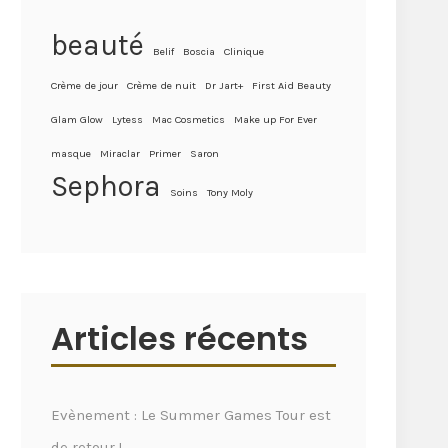
beauté
Belif
Boscia
Clinique
Crème de jour
Crème de nuit
Dr Jart+
First Aid Beauty
Glam Glow
Lytess
Mac Cosmetics
Make up For Ever
masque
Miraclar
Primer
Saron
Sephora
Soins
Tony Moly
Articles récents
Evènement : Le Summer Games Tour est
de retour !