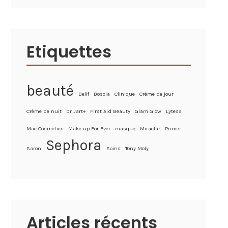
Etiquettes
beauté
Belif
Boscia
Clinique
Crème de jour
Crème de nuit
Dr Jart+
First Aid Beauty
Glam Glow
Lytess
Mac Cosmetics
Make up For Ever
masque
Miraclar
Primer
Sephora
Saron
Soins
Tony Moly
Articles récents