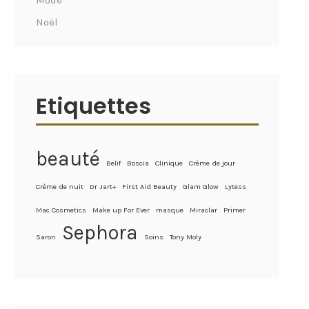
Mode
Noël
Etiquettes
beauté
Belif
Boscia
Clinique
Crème de jour
Crème de nuit
Dr Jart+
First Aid Beauty
Glam Glow
Lytess
Mac Cosmetics
Make up For Ever
masque
Miraclar
Primer
Sephora
Saron
Soins
Tony Moly