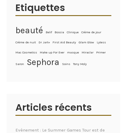
Etiquettes
beauté
Belif
Boscia
Clinique
Crème de jour
Crème de nuit
Dr Jart+
First Aid Beauty
Glam Glow
Lytess
Mac Cosmetics
Make up For Ever
masque
Miraclar
Primer
Sephora
Saron
Soins
Tony Moly
Articles récents
Evènement : Le Summer Games Tour est de