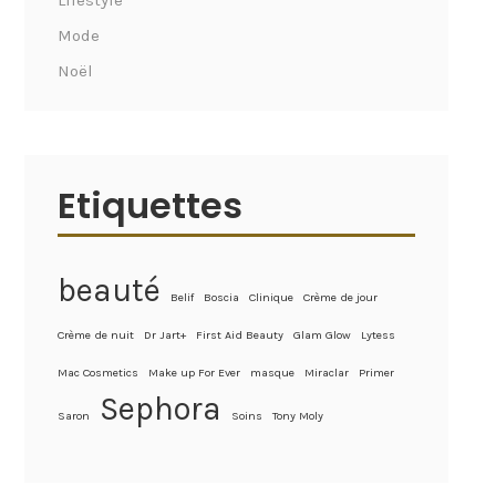
Lifestyle
Mode
Noël
Etiquettes
beauté
Belif
Boscia
Clinique
Crème de jour
Crème de nuit
Dr Jart+
First Aid Beauty
Glam Glow
Lytess
Mac Cosmetics
Make up For Ever
masque
Miraclar
Primer
Sephora
Saron
Soins
Tony Moly