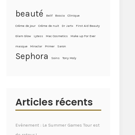
beauté
Belif
Boscia
Clinique
Crème de jour
Crème de nuit
Dr Jart+
First Aid Beauty
Glam Glow
Lytess
Mac Cosmetics
Make up For Ever
masque
Miraclar
Primer
Saron
Sephora
Soins
Tony Moly
Articles récents
Evènement : Le Summer Games Tour est
de retour !