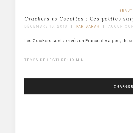
BEAUT
Crackers vs Cocottes : Ces petites surp
DÉCEMBRE 10, 2019
PAR SARAH
AUCUN CO
Les Crackers sont arrivés en France il y a peu, ils s
TEMPS DE LECTURE: 10 MIN
CHARGER